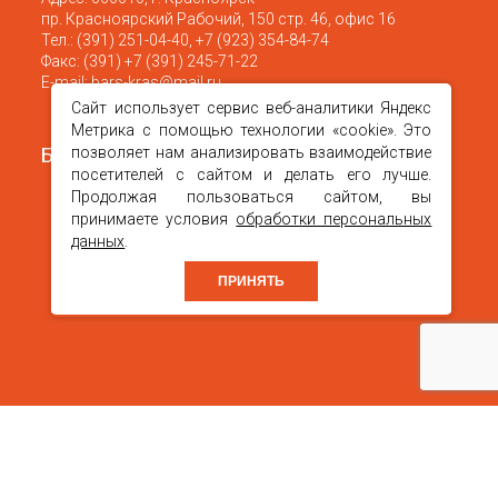
пр. Красноярский Рабочий, 150 стр. 46, офис 16
Тел.:
(391) 251-04-40
,
+7 (923) 354-84-74
Факс:
(391) +7 (391) 245-71-22
Е-mail:
bars-kras@mail.ru
Сайт использует сервис веб-аналитики Яндекс
Метрика с помощью технологии «cookie». Это
Барс в месенджерах
позволяет нам анализировать взаимодействие
посетителей с сайтом и делать его лучше.
Продолжая пользоваться сайтом, вы
принимаете условия
обработки персональных
данных
.
ПРИНЯТЬ