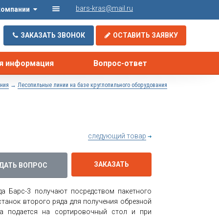
bars-kras@mail.ru
компании
ЗАКАЗАТЬ ЗВОНОК
ОСТАВИТЬ ЗАЯВКУ
я информация
Вопрос-ответ
→
ния
Лесопильные линии на базе круглопильного оборудования
следующий товар
ЗАКАЗАТЬ
ДАТЬ ВОПРОС
яда Барс-3 получают посредством пакетного
 станок второго ряда для получения обрезной
да подается на сортировочный стол и при