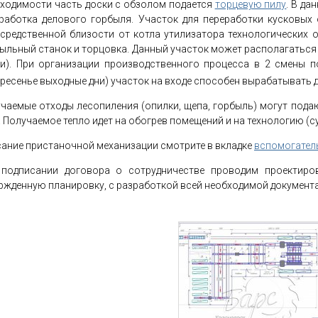
ходимости часть доски с обзолом подается
торцевую пилу
. В да
работка делового горбыля. Участок для переработки кусковых
средственной близости от котла утилизатора технологических о
ыльный станок и торцовка. Данный участок может располагаться н
и). При организации производственного процесса в 2 смены по
ресенье выходные дни) участок на входе способен вырабатывать до
чаемые отходы лесопиления (опилки, щепа, горбыль) могут подаю
 Получаемое тепло идет на обогрев помещений и на технологию (с
ание пристаночной механизации смотрите в вкладке
вспомогател
 подписании договора о сотрудничестве проводим проектиро
ржденную планировку, с разработкой всей необходимой документ