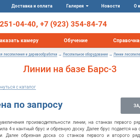
Доставка и оплата
Галерея
Новости
О 
251-04-40
,
+7 (923) 354-84-74
аказать камеру
Обучение
Справочна
→
→
я лесопиления и деревообработки
Лесопильное оборудование
Линии лесопиле
Линии на базе Барс-3
рнуться с каталог
на по запросу
ЗА
увеличения производительности линии, на станках первого р
ила 4-х кантный брус и обрезную доску. Далее брус подается на
ки. Далее обрезная доска со станков первого и второго ря