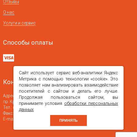
Отзывы
О нас
Услуги и сервис
Способы оплаты
Сайт использует сервис веб-аналитики Яндекс
Метрика с помощью технологии «cookie». Это
Контакты
позволяет нам анализировать взаимодействие
посетителей с сайтом и делать его лучше.
Адрес:
660010
,
г. Красноярск
Продолжая пользоваться сайтом, вы
пр. Красноярский Рабочий, 150 стр. 46, офис 16
принимаете условия
обработки персональных
Тел.:
(391) 251-04-40
,
+7 (923) 354-84-74
данных
.
Факс:
(391) +7 (391) 245-71-22
Е-mail:
bars-kras@mail.ru
ПРИНЯТЬ