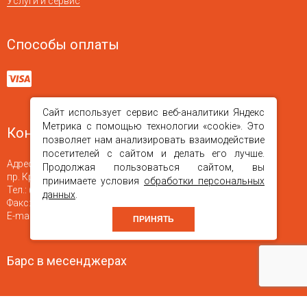
Услуги и сервис
Способы оплаты
Сайт использует сервис веб-аналитики Яндекс
Метрика с помощью технологии «cookie». Это
Контакты
позволяет нам анализировать взаимодействие
посетителей с сайтом и делать его лучше.
Адрес:
660010
,
г. Красноярск
Продолжая пользоваться сайтом, вы
пр. Красноярский Рабочий, 150 стр. 46, офис 16
принимаете условия
обработки персональных
Тел.:
(391) 251-04-40
,
+7 (923) 354-84-74
данных
.
Факс:
(391) +7 (391) 245-71-22
Е-mail:
bars-kras@mail.ru
ПРИНЯТЬ
Барс в месенджерах