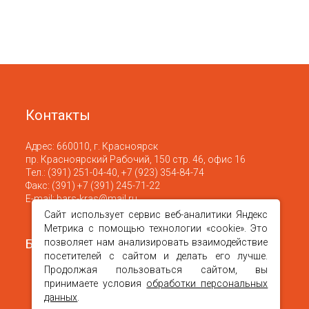
Контакты
Адрес:
660010
,
г. Красноярск
пр. Красноярский Рабочий, 150 стр. 46, офис 16
Тел.:
(391) 251-04-40
,
+7 (923) 354-84-74
Факс:
(391) +7 (391) 245-71-22
Е-mail:
bars-kras@mail.ru
Сайт использует сервис веб-аналитики Яндекс
Метрика с помощью технологии «cookie». Это
Барс в месенджерах
позволяет нам анализировать взаимодействие
посетителей с сайтом и делать его лучше.
Продолжая пользоваться сайтом, вы
принимаете условия
обработки персональных
данных
.