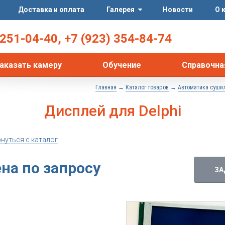
Доставка и оплата
Галерея
Новости
О 
251-04-40
,
+7 (923) 354-84-74
аказать камеру
Обучение
Справочна
→
→
Главная
Каталог товаров
Автоматика суши
Дисплей для Delphi
рнуться с каталог
на по запросу
ЗА