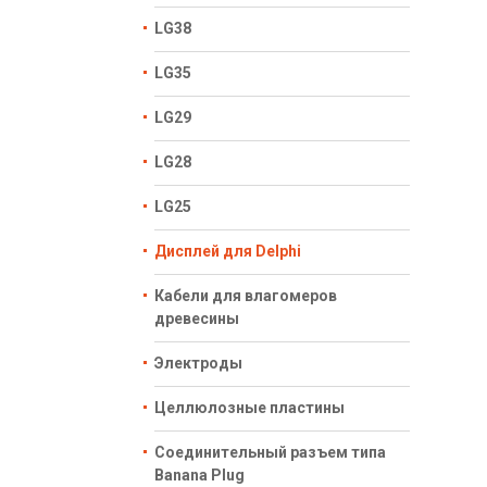
LG38
LG35
LG29
LG28
LG25
Дисплей для Delphi
Кабели для влагомеров
древесины
Электроды
Целлюлозные пластины
Соединительный разъем типа
Banana Plug