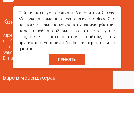
Сайт использует сервис веб-аналитики Яндекс
Метрика с помощью технологии «cookie». Это
Контакты
позволяет нам анализировать взаимодействие
посетителей с сайтом и делать его лучше.
Адрес:
660010
,
г. Красноярск
Продолжая пользоваться сайтом, вы
пр. Красноярский Рабочий, 150 стр. 46, офис 16
принимаете условия
обработки персональных
Тел.:
(391) 251-04-40
,
+7 (923) 354-84-74
данных
.
Факс:
(391) +7 (391) 245-71-22
Е-mail:
bars-kras@mail.ru
ПРИНЯТЬ
Барс в месенджерах
©
ООО «Барс Красноярск»
, 2018-2026
Разработка
«
Графикс
».