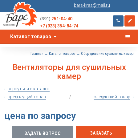
bars-kras@mail.ru
(391)
251-04-40
+7 (923) 354-84-74
Каталог товаров
→
→
Главная
Каталог товаров
Оборудование сушильных камер
Вентиляторы для сушильных
камер
вернуться с каталог
предыдущий товар
/
следующий товар
цена по запросу
ЗАКАЗАТЬ
ЗАДАТЬ ВОПРОС